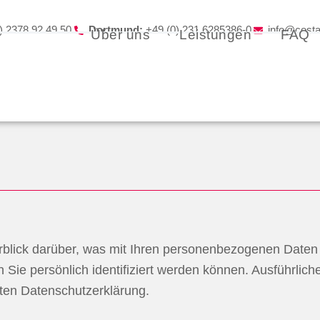
) 2378 92 49 50
Dortmund:
+49 (0) 231 6285386-0
info@costa
Über uns
Leistungen
FAQ
blick darüber, was mit Ihren personenbezogenen Daten 
 Sie persönlich identifiziert werden können. Ausführli
ten Datenschutzerklärung.