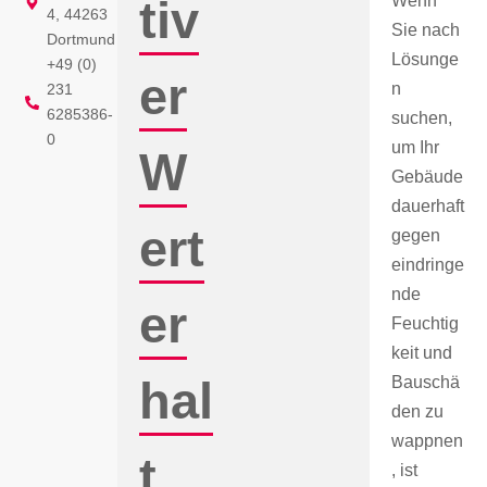
Wenn
tiv
4, 44263
Sie nach
Dortmund
Lösunge
+49 (0)
er
n
231
6285386-
suchen,
0
um Ihr
W
Gebäude
dauerhaft
ert
gegen
eindringe
nde
er
Feuchtig
keit und
hal
Bauschä
den zu
wappnen
t
, ist