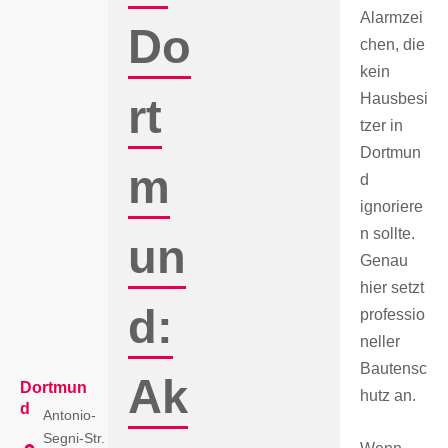
Alarmzei
Do
chen, die
kein
Hausbesi
rt
tzer in
Dortmun
m
d
ignoriere
n sollte.
un
Genau
hier setzt
d:
professio
neller
Bautensc
Ak
Dortmun
hutz an.
d
Antonio-
Segni-Str.