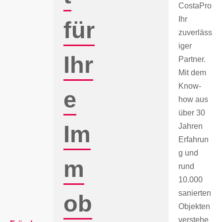
CostaPro
Ihr
für
zuverläss
iger
Ihr
Partner.
Mit dem
Know-
e
how aus
über 30
Im
Jahren
Erfahrun
g und
m
rund
10.000
sanierten
ob
Objekten
verstehe