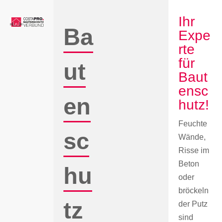
Zum
Ihr
Inhalt
Ba
springen
Expe
rte
für
ut
Baut
ensc
en
hutz!
Feuchte
sc
Wände,
Risse im
Beton
hu
oder
bröckeln
tz
der Putz
sind