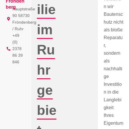
Frönden
ilie
n wir
berg
Hauptstraße
Bautensc
90 58730
hutz nicht
Fröndenberg
im
/ Ruhr
als bloße
+49
Reparatu
(0)
Ru
r,
2378
sondern
86 39
als
846
hr
nachhalti
ge
Investitio
ge
n in die
Langlebi
bie
gkeit
Ihres
Eigentum