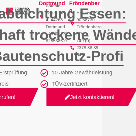
Dortmund
Fröndenber
Zum
Antonio-
rabdichtung Essen:
g
Inhalt
Segni-Str.
Hauptstraße
4, 44263
90 58730
springen
Dortmund
Fröndenberg
haft trockene Wänd
+49 (0) 231
/ Ruhr
6285386-0
+49 (0)
2378 86 39
autenschutz-Profi
846
Erstprüfung
10 Jahre Gewährleistung
reis
TÜV-zertifiziert
nrufen!
Jetzt kontaktieren!